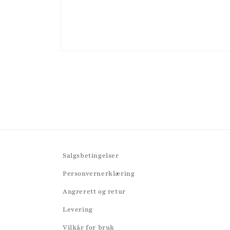
Åpne
medie
2
i
modal
Salgsbetingelser
Personvernerklæring
Angrerett og retur
Levering
Vilkår for bruk