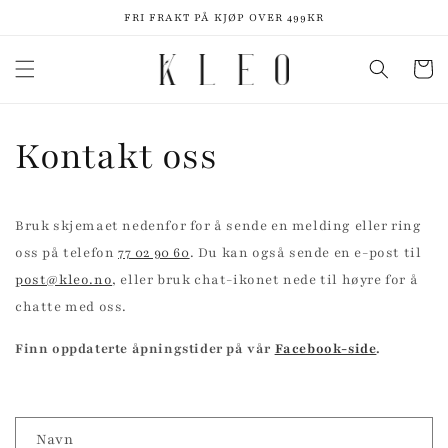
Gå videre
FRI FRAKT PÅ KJØP OVER 499KR
til
innholdet
Handleku
Kontakt oss
Bruk skjemaet nedenfor for å sende en melding eller ring
oss på telefon
77 02 90 60
. Du kan også sende en e-post til
post@kleo.no
, eller bruk chat-ikonet nede til høyre for å
chatte med oss.
Finn oppdaterte åpningstider på vår
Facebook-side
.
K
Navn