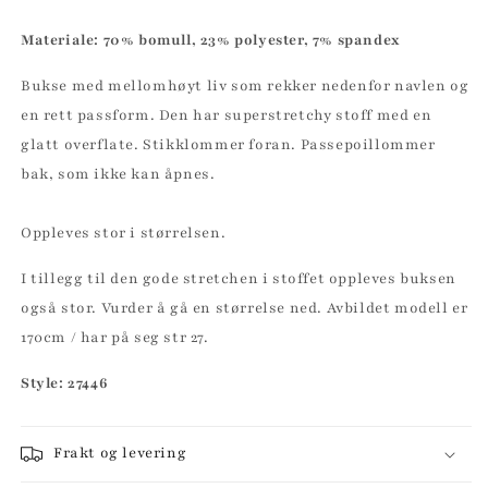
Materiale: 7
0% bomull, 23% polyester, 7% spandex
Bukse med mellomhøyt liv som rekker nedenfor navlen og
en rett passform. Den har superstretchy stoff med en
glatt overflate. Stikklommer foran. Passepoillommer
bak, som ikke kan åpnes.
Oppleves stor i størrelsen.
I tillegg til den gode stretchen i stoffet oppleves buksen
også stor. Vurder å gå en størrelse ned.
Avbildet modell er
170cm / har på seg str 27.
Style: 27446
Frakt og levering