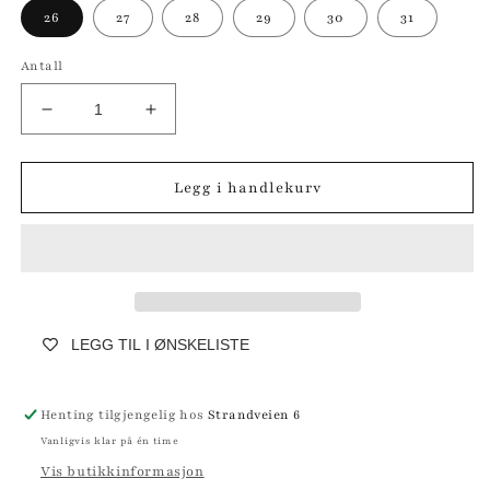
26
27
28
29
30
31
Antall
Senk
Øk
antallet
antallet
for
for
FLOYD
FLOYD
Legg i handlekurv
Nilie
Nilie
180
180
A
A
LEGG TIL I ØNSKELISTE
Henting tilgjengelig hos
Strandveien 6
Vanligvis klar på én time
Vis butikkinformasjon