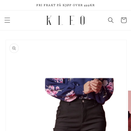
Gå videre
FRI FRAKT PÅ KJØP OVER 499KR
til
innholdet
Handleku
pp til
roduktinformasjon