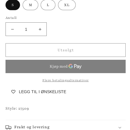
S
M
L
XL
Antall
Senk
Øk
antallet
antallet
for
for
FLOYD
FLOYD
Utsolgt
Muriel
Muriel
Flere betalingsalternativer
LEGG TIL I ØNSKELISTE
Style: 27509
Frakt og levering