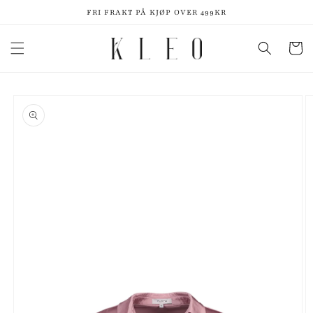
Gå videre
FRI FRAKT PÅ KJØP OVER 499KR
til
innholdet
Handleku
pp til
roduktinformasjon